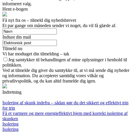
informeret valg.
Hent e-bogen
Få nyt fra os – tilmeld dig nyhedsbrevet
Et par gange om måneden sender vi noget, du vil få glæde af.
Indtast din mail
Tilmeld nu
Vi har modtaget din tilmelding – tak
Jeg samtykker til behandlingen af mine oplysninger i henhold til
politikken.
Ved at tilmelde dig giver du samtykke til, at vi må sende dig nyheder
og information. Du accepterer samtidig vores vilkår og
privatlivspolitik, og du kan altid framelde dig igen.
Indretning
Isolering af skunk indefra – sådan gør du det sikkert og effektivt trin
for trin
Få et varmere og mere energieffektivt hjem med korrekt isolering af
skunken
Isolering
Isolering