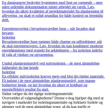
En dampspærre beskytter bygningen mod fugt og varmetab – men
uden ordentlig dokumentation mister arbejdet sin værdi. Læs,
hvordan du sikrer kvaliteten af projektmaterialet fra planlægning til
aflevering, og skab et solidt grundlag for både kontrol og fremtidig
drift.
Energirenovering i bevaringsværdige huse – når facaden skal
bevares
Isolering
Bevaringsværdige huse rummer både charme og udfordringer, når
de skal energirenoveres. Læs, hvordan du kan kombinere moderne
energiløsninger med respekt for arkitekturen – fra isolering indefra
til valg af vinduer og opvarmning.
Undgå planlægningsfejl ved gulvisolering – de mest almindelige
faldgruber du bør kende
Isolering
En effektiv gulvisolering kræver mere end blot det rigtige materiale.
Få indsigt i de mest almindelige planlægningsfejl, som mange
boligejere begår, og lær hvordan du sikrer et holdbart og
energieffektivt resultat fra start.
Sådan vælger du det rigtige isoleringsmateriale
Overvældet af valgmulighederne? Denne e-bog hjælper dig med at
navigere i markedet for isoleringsmaterialer og forklarer fordele og
ulemper ved de mest almindelige typer, så du kan træffe et