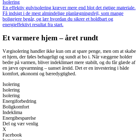
Isolering
En effektiv gulvisolering kræver mere end blot det rigtige materiale.
Få indsigt i de mest almindelige planlægningsfejl, som mange
boligejere begår, og lær hvordan du sikrer et holdbart og
energieffektivt resultat fra start.
Et varmere hjem – året rundt
Vægisolering handler ikke kun om at spare penge, men om at skabe
et hjem, der føles behageligt og sundt at bo i. Når væggene holder
bedre på varmen, bliver indeklimaet mere stabilt, og du får glæde af
en jævn opvarmning – uanset årstid. Det er en investering i både
komfort, økonomi og bæredygtighed.
Isolering
Isolering
Isolering
Energiforbedring
Boligkomfort
Indeklima
Energibesparelse
Del og vær venlig
X
Facebook