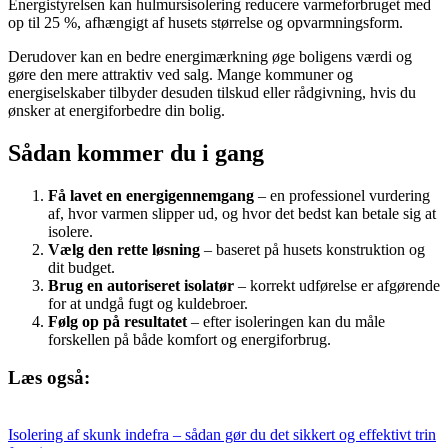
Energistyrelsen kan hulmursisolering reducere varmeforbruget med
op til 25 %, afhængigt af husets størrelse og opvarmningsform.
Derudover kan en bedre energimærkning øge boligens værdi og
gøre den mere attraktiv ved salg. Mange kommuner og
energiselskaber tilbyder desuden tilskud eller rådgivning, hvis du
ønsker at energiforbedre din bolig.
Sådan kommer du i gang
Få lavet en energigennemgang
– en professionel vurdering
af, hvor varmen slipper ud, og hvor det bedst kan betale sig at
isolere.
Vælg den rette løsning
– baseret på husets konstruktion og
dit budget.
Brug en autoriseret isolatør
– korrekt udførelse er afgørende
for at undgå fugt og kuldebroer.
Følg op på resultatet
– efter isoleringen kan du måle
forskellen på både komfort og energiforbrug.
Læs også:
Isolering af skunk indefra – sådan gør du det sikkert og effektivt trin