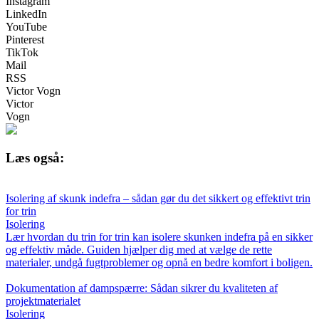
Instagram
LinkedIn
YouTube
Pinterest
TikTok
Mail
RSS
Victor Vogn
Victor
Vogn
Læs også:
Isolering af skunk indefra – sådan gør du det sikkert og effektivt trin
for trin
Isolering
Lær hvordan du trin for trin kan isolere skunken indefra på en sikker
og effektiv måde. Guiden hjælper dig med at vælge de rette
materialer, undgå fugtproblemer og opnå en bedre komfort i boligen.
Dokumentation af dampspærre: Sådan sikrer du kvaliteten af
projektmaterialet
Isolering