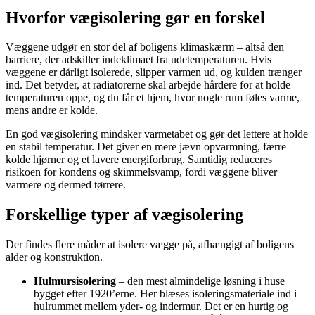
Hvorfor vægisolering gør en forskel
Væggene udgør en stor del af boligens klimaskærm – altså den
barriere, der adskiller indeklimaet fra udetemperaturen. Hvis
væggene er dårligt isolerede, slipper varmen ud, og kulden trænger
ind. Det betyder, at radiatorerne skal arbejde hårdere for at holde
temperaturen oppe, og du får et hjem, hvor nogle rum føles varme,
mens andre er kolde.
En god vægisolering mindsker varmetabet og gør det lettere at holde
en stabil temperatur. Det giver en mere jævn opvarmning, færre
kolde hjørner og et lavere energiforbrug. Samtidig reduceres
risikoen for kondens og skimmelsvamp, fordi væggene bliver
varmere og dermed tørrere.
Forskellige typer af vægisolering
Der findes flere måder at isolere vægge på, afhængigt af boligens
alder og konstruktion.
Hulmursisolering
– den mest almindelige løsning i huse
bygget efter 1920’erne. Her blæses isoleringsmateriale ind i
hulrummet mellem yder- og indermur. Det er en hurtig og