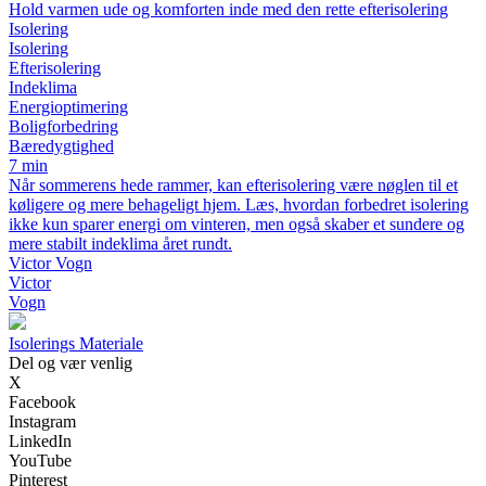
Hold varmen ude og komforten inde med den rette efterisolering
Isolering
Isolering
Efterisolering
Indeklima
Energioptimering
Boligforbedring
Bæredygtighed
7 min
Når sommerens hede rammer, kan efterisolering være nøglen til et
køligere og mere behageligt hjem. Læs, hvordan forbedret isolering
ikke kun sparer energi om vinteren, men også skaber et sundere og
mere stabilt indeklima året rundt.
Victor Vogn
Victor
Vogn
I
solerings
M
ateriale
Del og vær venlig
X
Facebook
Instagram
LinkedIn
YouTube
Pinterest