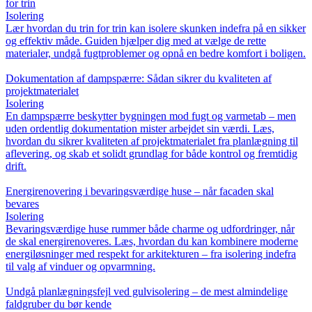
for trin
Isolering
Lær hvordan du trin for trin kan isolere skunken indefra på en sikker
og effektiv måde. Guiden hjælper dig med at vælge de rette
materialer, undgå fugtproblemer og opnå en bedre komfort i boligen.
Dokumentation af dampspærre: Sådan sikrer du kvaliteten af
projektmaterialet
Isolering
En dampspærre beskytter bygningen mod fugt og varmetab – men
uden ordentlig dokumentation mister arbejdet sin værdi. Læs,
hvordan du sikrer kvaliteten af projektmaterialet fra planlægning til
aflevering, og skab et solidt grundlag for både kontrol og fremtidig
drift.
Energirenovering i bevaringsværdige huse – når facaden skal
bevares
Isolering
Bevaringsværdige huse rummer både charme og udfordringer, når
de skal energirenoveres. Læs, hvordan du kan kombinere moderne
energiløsninger med respekt for arkitekturen – fra isolering indefra
til valg af vinduer og opvarmning.
Undgå planlægningsfejl ved gulvisolering – de mest almindelige
faldgruber du bør kende