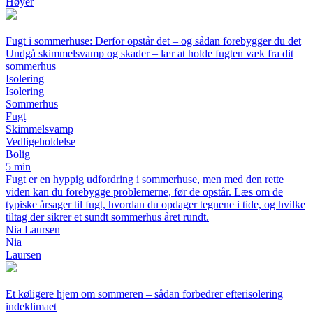
Høyer
Fugt i sommerhuse: Derfor opstår det – og sådan forebygger du det
Undgå skimmelsvamp og skader – lær at holde fugten væk fra dit
sommerhus
Isolering
Isolering
Sommerhus
Fugt
Skimmelsvamp
Vedligeholdelse
Bolig
5 min
Fugt er en hyppig udfordring i sommerhuse, men med den rette
viden kan du forebygge problemerne, før de opstår. Læs om de
typiske årsager til fugt, hvordan du opdager tegnene i tide, og hvilke
tiltag der sikrer et sundt sommerhus året rundt.
Nia Laursen
Nia
Laursen
Et køligere hjem om sommeren – sådan forbedrer efterisolering
indeklimaet