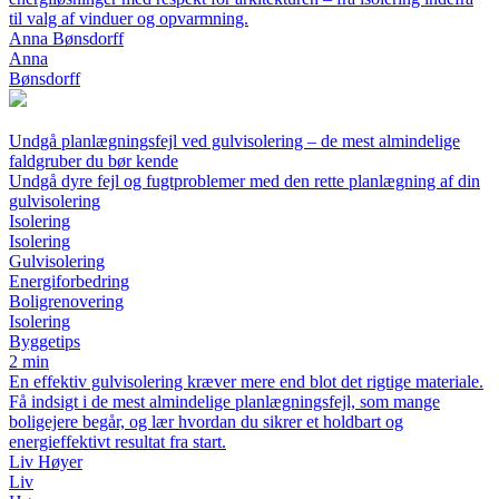
til valg af vinduer og opvarmning.
Anna Bønsdorff
Anna
Bønsdorff
Undgå planlægningsfejl ved gulvisolering – de mest almindelige
faldgruber du bør kende
Undgå dyre fejl og fugtproblemer med den rette planlægning af din
gulvisolering
Isolering
Isolering
Gulvisolering
Energiforbedring
Boligrenovering
Isolering
Byggetips
2 min
En effektiv gulvisolering kræver mere end blot det rigtige materiale.
Få indsigt i de mest almindelige planlægningsfejl, som mange
boligejere begår, og lær hvordan du sikrer et holdbart og
energieffektivt resultat fra start.
Liv Høyer
Liv