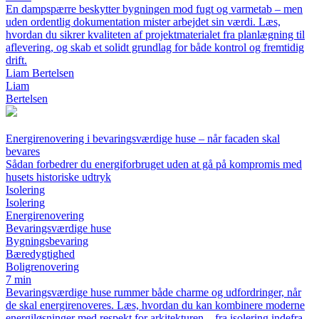
En dampspærre beskytter bygningen mod fugt og varmetab – men
uden ordentlig dokumentation mister arbejdet sin værdi. Læs,
hvordan du sikrer kvaliteten af projektmaterialet fra planlægning til
aflevering, og skab et solidt grundlag for både kontrol og fremtidig
drift.
Liam Bertelsen
Liam
Bertelsen
Energirenovering i bevaringsværdige huse – når facaden skal
bevares
Sådan forbedrer du energiforbruget uden at gå på kompromis med
husets historiske udtryk
Isolering
Isolering
Energirenovering
Bevaringsværdige huse
Bygningsbevaring
Bæredygtighed
Boligrenovering
7 min
Bevaringsværdige huse rummer både charme og udfordringer, når
de skal energirenoveres. Læs, hvordan du kan kombinere moderne
energiløsninger med respekt for arkitekturen – fra isolering indefra