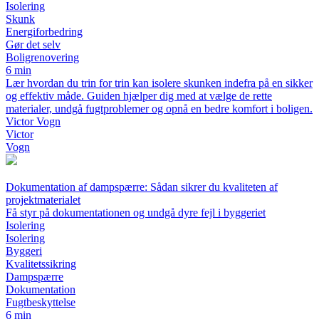
Isolering
Skunk
Energiforbedring
Gør det selv
Boligrenovering
6 min
Lær hvordan du trin for trin kan isolere skunken indefra på en sikker
og effektiv måde. Guiden hjælper dig med at vælge de rette
materialer, undgå fugtproblemer og opnå en bedre komfort i boligen.
Victor Vogn
Victor
Vogn
Dokumentation af dampspærre: Sådan sikrer du kvaliteten af
projektmaterialet
Få styr på dokumentationen og undgå dyre fejl i byggeriet
Isolering
Isolering
Byggeri
Kvalitetssikring
Dampspærre
Dokumentation
Fugtbeskyttelse
6 min