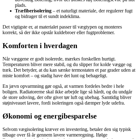
plads.
Træfiberisolering
– et naturligt materiale, der regulerer fugt
og bidrager til et sundt indeklima.
Det vigtigste er, at materialet passer til vægtypen og monteres
korrekt, så der ikke opstår kuldebroer eller fugtproblemer.
Komforten i hverdagen
Når væggene er godt isolerede, mærkes forskellen hurtigt.
Temperaturen bliver mere stabil, og du slipper for kolde vægge og
træk. Det betyder, at du kan sænke termostaten et par grader uden at
miste komfort – og stadig have det lunt og behageligt.
En jævn opvarmning gør også, at varmen fordeles bedre i hele
boligen. Radiatorerne skal ikke arbejde lige så hårdt, og du undgår
de store udsving, der ofte giver tør luft og ubehag. Samtidig bliver
støjniveauet lavere, fordi isoleringen også dæmper lyde udefra.
Økonomi og energibesparelse
Selvom vægisolering kræver en investering, betaler den sig typisk
tilbage over få år gennem lavere varmeregning. Ifølge