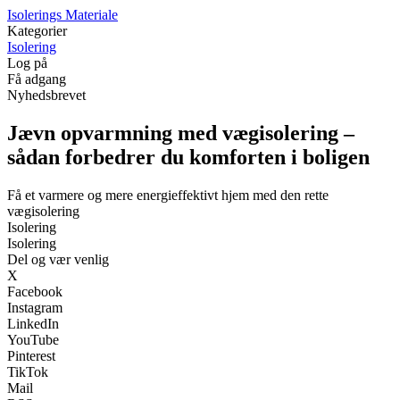
I
solerings
M
ateriale
Kategorier
Isolering
Log på
Få adgang
Nyhedsbrevet
Jævn opvarmning med vægisolering –
sådan forbedrer du komforten i boligen
Få et varmere og mere energieffektivt hjem med den rette
vægisolering
Isolering
Isolering
Del og vær venlig
X
Facebook
Instagram
LinkedIn
YouTube
Pinterest
TikTok
Mail