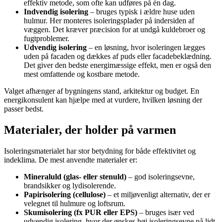
effektiv metode, som ofte kan udføres på én dag.
Indvendig isolering
– bruges typisk i ældre huse uden
hulmur. Her monteres isoleringsplader på indersiden af
væggen. Det kræver præcision for at undgå kuldebroer og
fugtproblemer.
Udvendig isolering
– en løsning, hvor isoleringen lægges
uden på facaden og dækkes af puds eller facadebeklædning.
Det giver den bedste energimæssige effekt, men er også den
mest omfattende og kostbare metode.
Valget afhænger af bygningens stand, arkitektur og budget. En
energikonsulent kan hjælpe med at vurdere, hvilken løsning der
passer bedst.
Materialer, der holder på varmen
Isoleringsmaterialet har stor betydning for både effektivitet og
indeklima. De mest anvendte materialer er:
Mineraluld (glas- eller stenuld)
– god isoleringsevne,
brandsikker og lydisolerende.
Papirisolering (cellulose)
– et miljøvenligt alternativ, der er
velegnet til hulmure og loftsrum.
Skumisolering (fx PUR eller EPS)
– bruges især ved
udvendig isolering, hvor der ønskes høj isoleringsevne på lidt