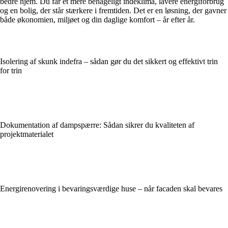
bedre hjem. Du får et mere behageligt indeklima, lavere energiforbrug
og en bolig, der står stærkere i fremtiden. Det er en løsning, der gavner
både økonomien, miljøet og din daglige komfort – år efter år.
Isolering af skunk indefra – sådan gør du det sikkert og effektivt trin
for trin
Dokumentation af dampspærre: Sådan sikrer du kvaliteten af
projektmaterialet
Energirenovering i bevaringsværdige huse – når facaden skal bevares