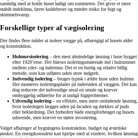
samtidig med at holde huset køligt om sommeren. Det giver et mere
stabilt indeklima, færre kuldebroer og mindre risiko for fugt og
skimmelsvamp.
Forskellige typer af vægisolering
Der findes flere måder at isolere vægge på, afhængigt af husets alder
og konstruktion.
Hulmursisolering
– den mest almindelige løsning i huse bygget
efter 1920’erne. Her blæses isoleringsmateriale ind i hulrummet
mellem yder- og indermur. Det er en hurtig og relativt billig
metode, som kan udføres uden store indgreb.
Indvendig isolering
– bruges typisk i ældre huse uden hulmur.
Her monteres isoleringsplader på indersiden af væggen. Det kan
dog reducere det indvendige areal en smule og kræver
omhyggelig udførelse for at undgå fugtproblemer.
Udvendig isolering
– en effektiv, men mere omfattende løsning,
hvor isoleringen lægges uden på facaden og dækkes af puds
eller beklædning. Det forbedrer både energiforbruget og husets
udseende, men kræver en større investering.
Valget afhænger af bygningens konstruktion, budget og æstetiske
ønsker. En energikonsulent kan hjælpe med at vurdere, hvilken løsning