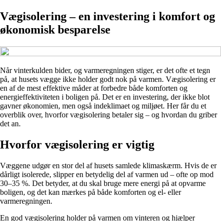
Vægisolering – en investering i komfort og
økonomisk besparelse
Når vinterkulden bider, og varmeregningen stiger, er det ofte et tegn
på, at husets vægge ikke holder godt nok på varmen. Vægisolering er
en af de mest effektive måder at forbedre både komforten og
energieffektiviteten i boligen på. Det er en investering, der ikke blot
gavner økonomien, men også indeklimaet og miljøet. Her får du et
overblik over, hvorfor vægisolering betaler sig – og hvordan du griber
det an.
Hvorfor vægisolering er vigtig
Væggene udgør en stor del af husets samlede klimaskærm. Hvis de er
dårligt isolerede, slipper en betydelig del af varmen ud – ofte op mod
30–35 %. Det betyder, at du skal bruge mere energi på at opvarme
boligen, og det kan mærkes på både komforten og el- eller
varmeregningen.
En god vægisolering holder på varmen om vinteren og hjælper