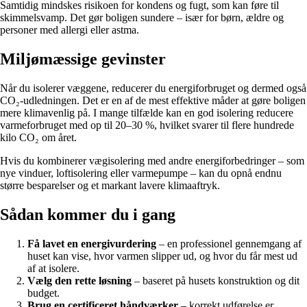
Samtidig mindskes risikoen for kondens og fugt, som kan føre til
skimmelsvamp. Det gør boligen sundere – især for børn, ældre og
personer med allergi eller astma.
Miljømæssige gevinster
Når du isolerer væggene, reducerer du energiforbruget og dermed også
CO₂-udledningen. Det er en af de mest effektive måder at gøre boligen
mere klimavenlig på. I mange tilfælde kan en god isolering reducere
varmeforbruget med op til 20–30 %, hvilket svarer til flere hundrede
kilo CO₂ om året.
Hvis du kombinerer vægisolering med andre energiforbedringer – som
nye vinduer, loftisolering eller varmepumpe – kan du opnå endnu
større besparelser og et markant lavere klimaaftryk.
Sådan kommer du i gang
Få lavet en energivurdering
– en professionel gennemgang af
huset kan vise, hvor varmen slipper ud, og hvor du får mest ud
af at isolere.
Vælg den rette løsning
– baseret på husets konstruktion og dit
budget.
Brug en certificeret håndværker
– korrekt udførelse er