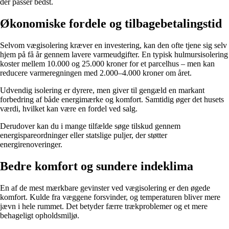
der passer bedst.
Økonomiske fordele og tilbagebetalingstid
Selvom vægisolering kræver en investering, kan den ofte tjene sig selv
hjem på få år gennem lavere varmeudgifter. En typisk hulmursisolering
koster mellem 10.000 og 25.000 kroner for et parcelhus – men kan
reducere varmeregningen med 2.000–4.000 kroner om året.
Udvendig isolering er dyrere, men giver til gengæld en markant
forbedring af både energimærke og komfort. Samtidig øger det husets
værdi, hvilket kan være en fordel ved salg.
Derudover kan du i mange tilfælde søge tilskud gennem
energispareordninger eller statslige puljer, der støtter
energirenoveringer.
Bedre komfort og sundere indeklima
En af de mest mærkbare gevinster ved vægisolering er den øgede
komfort. Kulde fra væggene forsvinder, og temperaturen bliver mere
jævn i hele rummet. Det betyder færre trækproblemer og et mere
behageligt opholdsmiljø.